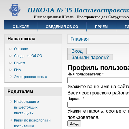
ШКОЛА № 35 Василеостровско
Инновационная Школа - Пространство для Сотрудниче
О ШКОЛЕ
СВЕДЕНИЯ ОБ ОО
ПРИЕМ
Г
Главная
Наша школа
О школе
Вход
Сведения Об ОО
Забыли пароль?
Прием
Профиль пользов
ГИА
Имя пользователя:
*
Электронная школа
Укажите ваше имя на сай
Родителям
Василеостровского района
Пароль:
*
Информация о
вышестоящих
Укажите пароль, соответ
инстанциях
пользователя.
Книги по психологии и
воспитанию